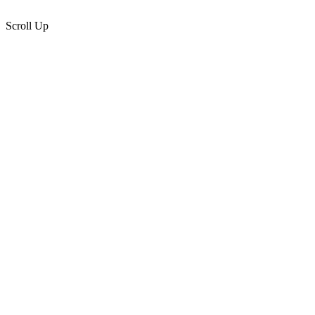
Página diseñada por
Marketing Libélula
Scroll Up