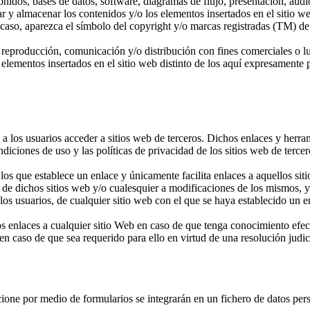
onidos, bases de datos, software, diagramas de flujo, presentación, aud
gar y almacenar los contenidos y/o los elementos insertados en el sitio 
caso, aparezca el símbolo del copyright y/o marcas registradas (TM) de s
 reproducción, comunicación y/o distribución con fines comerciales o l
lementos insertados en el sitio web distinto de los aquí expresamente pr
a los usuarios acceder a sitios web de terceros. Dichos enlaces y herram
iciones de uso y las políticas de privacidad de los sitios web de tercer
os que establece un enlace y únicamente facilita enlaces a aquellos siti
 de dichos sitios web y/o cualesquier a modificaciones de los mismos,
 los usuarios, de cualquier sitio web con el que se haya establecido un 
los enlaces a cualquier sitio Web en caso de que tenga conocimiento efec
en caso de que sea requerido para ello en virtud de una resolución judic
ione por medio de formularios se integrarán en un fichero de datos perso