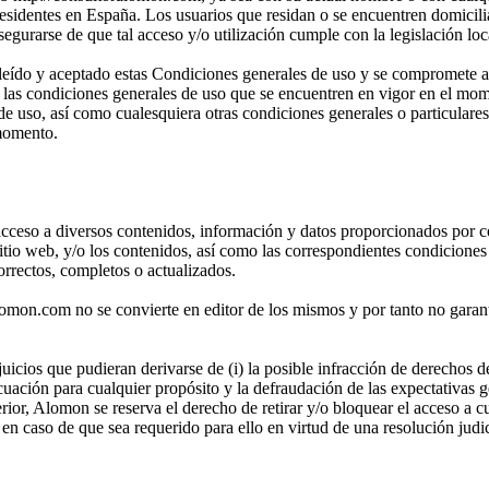
residentes en España. Los usuarios que residan o se encuentren domicilia
egurarse de que tal acceso y/o utilización cumple con la legislación loca
a leído y aceptado estas Condiciones generales de uso y se compromete 
o a las condiciones generales de uso que se encuentren en vigor en el m
e uso, así como cualesquiera otras condiciones generales o particulare
 momento.
el acceso a diversos contenidos, información y datos proporcionados por
sitio web, y/o los contenidos, así como las correspondientes condicione
orrectos, completos o actualizados.
omon.com no se convierte en editor de los mismos y por tanto no garantiza
ios que pudieran derivarse de (i) la posible infracción de derechos de t
cuación para cualquier propósito y la defraudación de las expectativas g
erior, Alomon se reserva el derecho de retirar y/o bloquear el acceso a
 en caso de que sea requerido para ello en virtud de una resolución judi