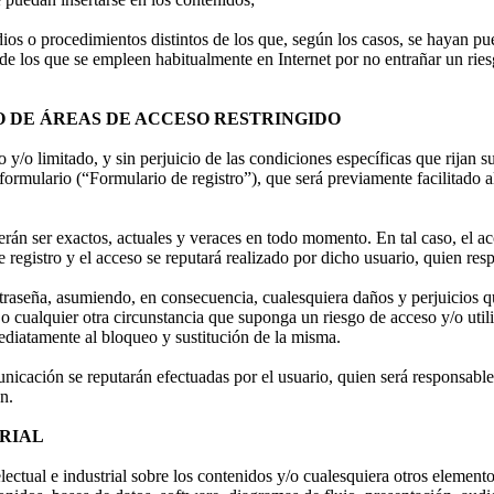
dios o procedimientos distintos de los que, según los casos, se hayan pu
e los que se empleen habitualmente en Internet por no entrañar un riesg
SO DE ÁREAS DE ACCESO RESTRINGIDO
y/o limitado, y sin perjuicio de las condiciones específicas que rijan su
formulario (“Formulario de registro”), que será previamente facilitado 
erán ser exactos, actuales y veraces en todo momento. En tal caso, el acc
 registro y el acceso se reputará realizado por dicho usuario, quien res
traseña, asumiendo, en consecuencia, cualesquiera daños y perjuicios qu
o cualquier otra circunstancia que suponga un riesgo de acceso y/o utili
diatamente al bloqueo y sustitución de la misma.
nicación se reputarán efectuadas por el usuario, quien será responsable
n.
TRIAL
ectual e industrial sobre los contenidos y/o cualesquiera otros elementos