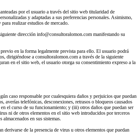
anteadas por el usuario a través del sitio web titularidad de
personalizadas y adaptadas a sus preferencias personales. Asimismo,
y para realizar estudios de mercado.
a siguiente dirección info@consultoralomon.com manifestando su
revio en la forma legalmente prevista para ello. El usuario podrá
tos, dirigiéndose a consultoralomon.com a través de la siguiente
an en el sitio web, el usuario otorga su consentimiento expreso a la
ngún caso responsable por cualesquiera daños y perjuicios que puedan
ticos, averías telefónicas, desconexiones, retrasos o bloqueos causados
s en el curso de su funcionamiento; y (iii) otros daños que puedan ser
us ni de otros elementos en el sitio web introducidos por terceros
os almacenados en sus sistemas.
n derivarse de la presencia de virus u otros elementos que puedan