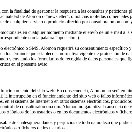
on la finalidad de gestionar la respuesta a las consultas y peticiones pl
 actualidad de Alomon o “newsletter”, o noticias u ofertas comerciales 
arte de cualquier servicio o producto ofrecido por consultoralomon.com 
promocionales en cualquier momento mediante el envío de un e-mail a l
rrespondiente con la palabra “oposición”).
eo electrónico o SMS, Alomon requerirá su consentimiento específico y p
, en los términos que establece la normativa vigente de protección de da
o y enviando los formularios de recogida de datos personales que figur
ritos en el presente aviso.
l funcionamiento del sitio web. En consecuencia, Alomon no será en ni
; (ii) la interrupción en el funcionamiento del sitio web o fallos informá
tos, en el sistema de Internet o en otros sistemas electrónicos, producido
 control de consultoralomon.com. Alomon no garantiza la ausencia de vir
cos o lógicos de los usuarios o en los documentos electrónicos y ficher
ble de cualesquiera daños y perjuicios de toda naturaleza que pudiera
ctrónicos o ficheros de los usuarios.