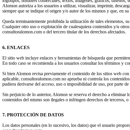
logotipos, nombres comerciales, textos, imágenes, gráficos, diseños, s
Alomon autoriza a los usuarios a utilizar, visualizar, imprimir, descar
siempre que se indique el origen y/o autor de los mismos y que, en su 
Queda terminantemente prohibida la utilización de tales elementos, su
Cualquier otro uso o explotación de cualesquiera contenidos y/u otros e
consultoralomon.com o del tercero titular de los derechos afectados.
6. ENLACES
El sitio web incluye enlaces y herramientas de búsqueda que permiten 
En todo caso se recomienda a los usuarios consultar los términos y cond
Si bien Alomon revisa previamente el contenido de los sitios web con l
aplicable, consultoralomon.com no aprueba ni controla los contenidos
pudiera derivarse del acceso, uso o imposibilidad de uso, por parte de
Sin perjuicio de lo anterior, Alomon se reserva el derecho a eliminar 
contenidos del mismo son ilegales o infringen derechos de terceros, o 
7. PROTECCIÓN DE DATOS
Los datos personales (en lo sucesivo, los datos) que el usuario proporc