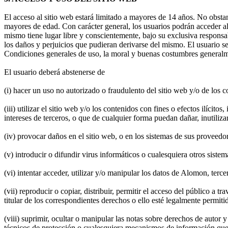
El acceso al sitio web estará limitado a mayores de 14 años. No obsta
mayores de edad. Con carácter general, los usuarios podrán acceder al 
mismo tiene lugar libre y conscientemente, bajo su exclusiva responsa
los daños y perjuicios que pudieran derivarse del mismo. El usuario se
Condiciones generales de uso, la moral y buenas costumbres generalm
El usuario deberá abstenerse de
(i) hacer un uso no autorizado o fraudulento del sitio web y/o de los co
(iii) utilizar el sitio web y/o los contenidos con fines o efectos ilícit
intereses de terceros, o que de cualquier forma puedan dañar, inutilizar
(iv) provocar daños en el sitio web, o en los sistemas de sus proveedor
(v) introducir o difundir virus informáticos o cualesquiera otros sist
(vi) intentar acceder, utilizar y/o manipular los datos de Alomon, terc
(vii) reproducir o copiar, distribuir, permitir el acceso del público a
titular de los correspondientes derechos o ello esté legalmente permiti
(viii) suprimir, ocultar o manipular las notas sobre derechos de autor
técnicos de protección o cualesquiera mecanismos de información que 