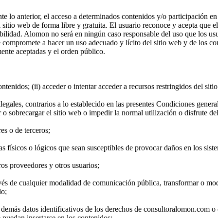
nte lo anterior, el acceso a determinados contenidos y/o participación 
sitio web de forma libre y gratuita. El usuario reconoce y acepta que el
bilidad. Alomon no será en ningún caso responsable del uso que los usua
 compromete a hacer un uso adecuado y lícito del sitio web y de los con
ente aceptadas y el orden público.
ntenidos; (ii) acceder o intentar acceder a recursos restringidos del siti
os, ilegales, contrarios a lo establecido en las presentes Condiciones gener
 o sobrecargar el sitio web o impedir la normal utilización o disfrute del
es o de terceros;
emas físicos o lógicos que sean susceptibles de provocar daños en los si
eros proveedores y otros usuarios;
 través de cualquier modalidad de comunicación pública, transformar o mo
do;
 y demás datos identificativos de los derechos de consultoralomon.com o 
puedan insertarse en los contenidos;