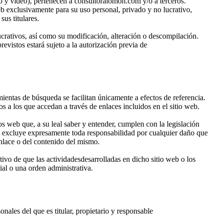
io y vídeo), pertenecen a consultoralomon.com y/o a terceros.
web exclusivamente para su uso personal, privado y no lucrativo,
us titulares.
ucrativos, así como su modificación, alteración o descompilación.
evistos estará sujeto a la autorización previa de
ientas de búsqueda se facilitan únicamente a efectos de referencia.
os a los que accedan a través de enlaces incluidos en el sitio web.
os web que, a su leal saber y entender, cumplen con la legislación
 y excluye expresamente toda responsabilidad por cualquier daño que
enlace o del contenido del mismo.
tivo de que las actividadesdesarrolladas en dicho sitio web o los
ial o una orden administrativa.
nales del que es titular, propietario y responsable