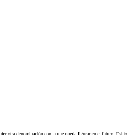
ier otra denominación con la que pueda figurar en el futuro, (“sitio