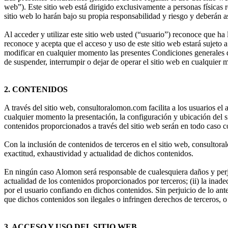
web”). Este sitio web está dirigido exclusivamente a personas físicas 
sitio web lo harán bajo su propia responsabilidad y riesgo y deberán as
Al acceder y utilizar este sitio web usted (“usuario”) reconoce que h
reconoce y acepta que el acceso y uso de este sitio web estará sujet
modificar en cualquier momento las presentes Condiciones generales d
de suspender, interrumpir o dejar de operar el sitio web en cualquier
2. CONTENIDOS
A través del sitio web, consultoralomon.com facilita a los usuarios 
cualquier momento la presentación, la configuración y ubicación del 
contenidos proporcionados a través del sitio web serán en todo caso c
Con la inclusión de contenidos de terceros en el sitio web, consultoral
exactitud, exhaustividad y actualidad de dichos contenidos.
En ningún caso Alomon será responsable de cualesquiera daños y perjuic
actualidad de los contenidos proporcionados por terceros; (ii) la inade
por el usuario confiando en dichos contenidos. Sin perjuicio de lo ant
que dichos contenidos son ilegales o infringen derechos de terceros, o
3. ACCESO Y USO DEL SITIO WEB